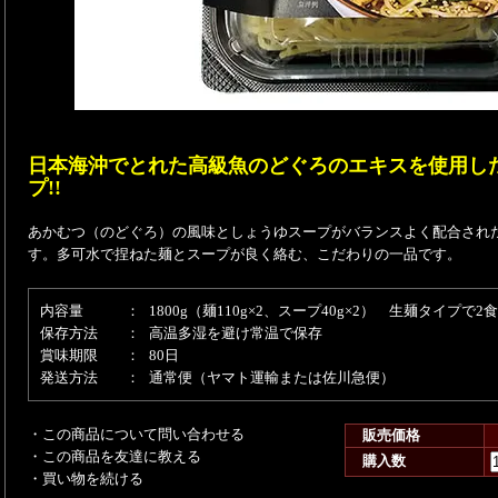
日本海沖でとれた高級魚のどぐろのエキスを使用し
プ!!
あかむつ（のどぐろ）の風味としょうゆスープがバランスよく配合され
す。多可水で捏ねた麺とスープが良く絡む、こだわりの一品です。
内容量
：
1800g（麺110g×2、スープ40g×2） 生麺タイプで2
保存方法
：
高温多湿を避け常温で保存
賞味期限
：
80日
発送方法
：
通常便（ヤマト運輸または佐川急便）
・この商品について問い合わせる
販売価格
・この商品を友達に教える
購入数
・買い物を続ける