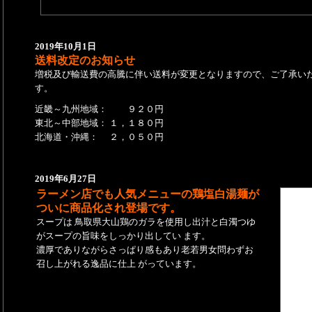
2019年10月1日
送料改定のお知らせ
増税及び輸送費の高騰に伴い送料が変更となりますので、ご了承い
す。
近畿～九州地域： ９２０円
東北～中部地域： １，１８０円
北海道・沖縄： ２，０５０円
2019年6月27日
ラーメン店でも人気メニューの鶏塩白湯麺が
ついに商品化され登場です。
スープは 鳥取県大山鶏のガラを使用し出汁と白濁つゆ
がスープの旨味をしっかり出してい ます。
濃厚でありながらさっぱり感もあり老若男女問わずお
召し上がれる逸品に仕上 がっています。