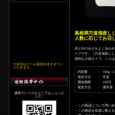
島根県宍道湖産しじ
人数に応じてお召
赤と白のみそをよく合わせ
ープです。（宍道湖産しじ
便利な小袋タイプ。シメは
※休日はメール返信を休ませてい
ただきます。
内容量
：
180g
保存方法
：
常温
賞味期限
：
240日
発送方法
：
通常便
携帯でいつでもどこでもショッピ
ング。
・この商品について問い合
・この商品を友達に教える