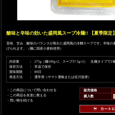
酸味と辛味の効いた盛岡風スープ冷麺!! 【夏季限定
旨味、甘み、酸味のバランスが取れた盛岡風の冷麵スープです。辛味の
げられます。（麺に国産小麦粉使用）
内容量
：
275g（麺100g×2、スープ37.5g×2） 生麺タイプで2
保存方法
：
常温で保存
賞味期限
：
80日
発送方法
：
通常便（ヤマト運輸または佐川急便）
・この商品について問い合わせる
販売価格
・この商品を友達に教える
購入数
・買い物を続ける