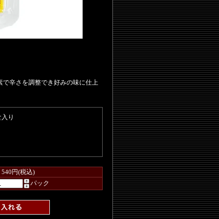
】
素で辛さを調整でき好みの味に仕上
食入り
540円(税込)
パック